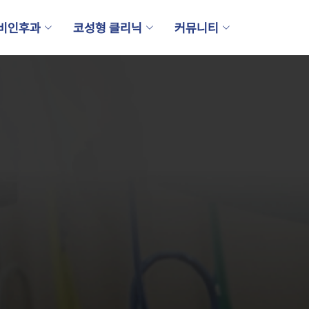
비인후과
코성형 클리닉
커뮤니티