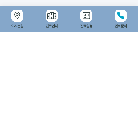
오시는길
진료안내
진료일정
전화문의
엔탑이비인후과병원
카카오맵 길찾기
네이버맵 길찾기
도로명
광주광역시 북구 설죽로 347 (매곡동 3-4)
지번
광주광역시 북구 매곡동 3-4 고려고등학교 옆
대표번호 : 062 - 717 - 7500