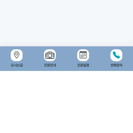
오시는길
진료안내
진료일정
전화문의
엔탑이비인후과병원
카카오맵 길찾기
네이버맵 길찾기