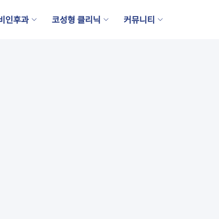
비인후과
코성형 클리닉
커뮤니티